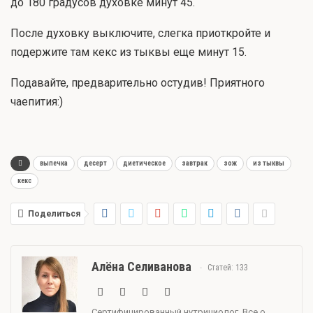
до 180 градусов духовке минут 45.
После духовку выключите, слегка приоткройте и
подержите там кекс из тыквы еще минут 15.
Подавайте, предварительно остудив! Приятного
чаепития:)
выпечка
десерт
диетическое
завтрак
зож
из тыквы
кекс
Поделиться
Алёна Селиванова
Статей: 133
Сертифицированный нутрициолог. Все о