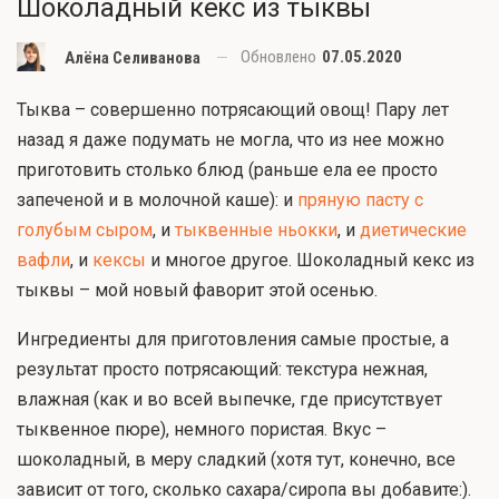
Шоколадный кекс из тыквы
Обновлено
07.05.2020
Алёна Селиванова
Тыква – совершенно потрясающий овощ! Пару лет
назад я даже подумать не могла, что из нее можно
приготовить столько блюд (раньше ела ее просто
запеченой и в молочной каше): и
пряную пасту с
голубым сыром
, и
тыквенные ньокки
, и
диетические
вафли
, и
кексы
и многое другое. Шоколадный кекс из
тыквы – мой новый фаворит этой осенью.
Ингредиенты для приготовления самые простые, а
результат просто потрясающий: текстура нежная,
влажная (как и во всей выпечке, где присутствует
тыквенное пюре), немного пористая. Вкус –
шоколадный, в меру сладкий (хотя тут, конечно, все
зависит от того, сколько сахара/сиропа вы добавите:).