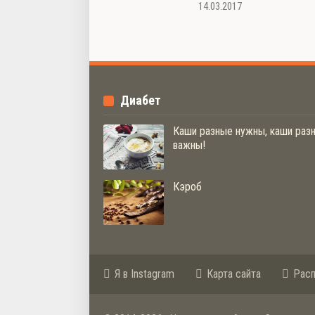
14.03.2017
Диабет
Каши разные нужны, каши раз
важны!
Кэроб
Я в Instagram
Карта сайта
Рас