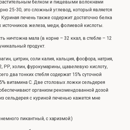
ый растительным белком и пищевыми волокнами
рно 25-30, это сложный углевод, который является
. Куриная печень также содержит достаточно белка
ших источников железа, меди, фолиевой кислоты.
ть ничтожна мала (в корне – 32 ккал, в стебле – 12
 уникальный продукт.
гин, цитрин, соли калия, кальция, фосфора, натрия,
2, РР, холин, фурокумарины, щавелевую кислоту,
его два тонких стебля содержат 15% суточной
5% витамина С. Две столовых ложки сельдерея
м обеспечивают организм рекомендованной дозой
 из сельдерея с куриной печенью кажется мне
 немного пикантный, с харизмой:)