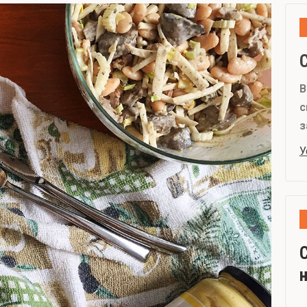
В
с
з
У