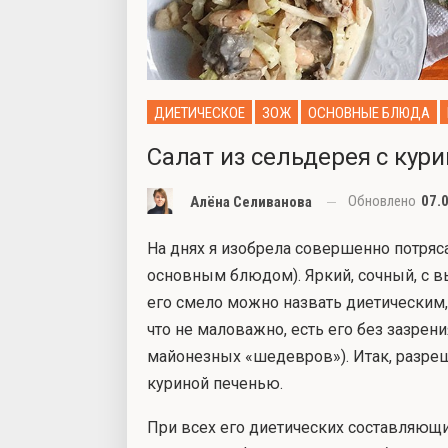
ДИЕТИЧЕСКОЕ
ЗОЖ
ОСНОВНЫЕ БЛЮДА
Салат из сельдерея с кур
Обновлено
07.
Алёна Селиванова
На днях я изобрела совершенно потряс
основным блюдом). Яркий, сочный, с в
его смело можно назвать диетическим, и
что не маловажно, есть его без зазрен
майонезных «шедевров»). Итак, разреш
куриной печенью.
При всех его диетических составляющих