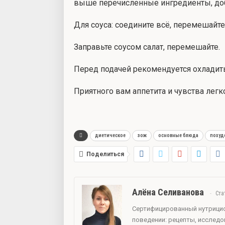
выше перечисленные ингредиенты, доба
Для соуса: соедините всё, перемешайте
Заправьте соусом салат, перемешайте.
Перед подачей рекомендуется охладить
Приятного вам аппетита и чувства легко
диетическое
зож
основные блюда
похуд
Поделиться
Алёна Селиванова
Ста
Сертифицированный нутрицио
поведении: рецепты, исслед