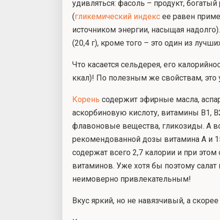
удивляться: фасоль – продукт, богат
(
гликемический индекс
ее равен приме
источником энергии, насыщая надолго)
(20,4 г), кроме того – это один из луч
Что касается сельдерея, его калорийнос
ккал)! По полезным же свойствам, это
Корень
содержит эфирные масла, аспара
аскорбиновую кислоту, витамины В1, В
флавоновые вещества, гликозиды. А вс
рекомендованной дозы витамина А и 1
содержат всего 2,7 калории и при это
витаминов. Уже хотя бы поэтому салат
неимоверно привлекательным!
Вкус яркий, но не навязчивый, а скорее