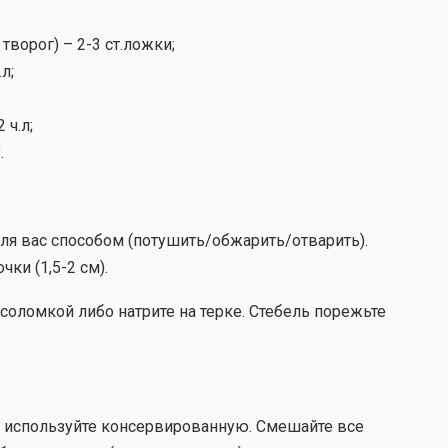
творог) – 2-3 ст.ложки;
л;
 ч.л;
.
я вас способом (потушить/обжарить/отварить).
ки (1,5-2 см).
соломкой либо натрите на терке. Стебель порежьте
бо используйте консервированную. Смешайте все