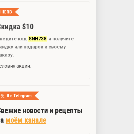
IHERB
Скидка $10
ведите код
SNH738
и получите
кидку или подарок к своему
аказу.
словия акции
.
Я в Telegram
Свежие новости и рецепты
на
моём канале